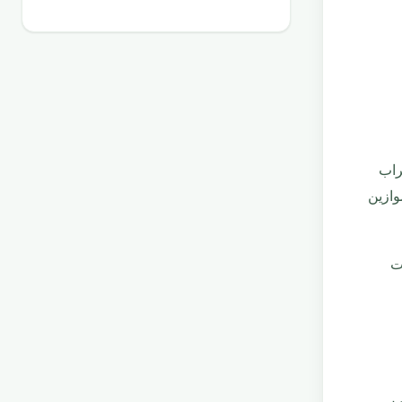
راب
وازين
ت