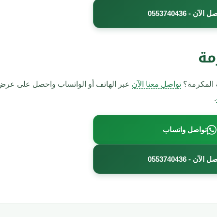
صل الآن -
0553740436
مة
ة المكرمة؟
تواصل معنا الآن
عبر الهاتف أو الواتساب واحصل على عر
.
تواصل واتساب
صل الآن -
0553740436