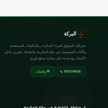
البركة
شريكك الموثوق لشراء السكراب والمكيفات المستعملة
والأثاث المستعمل في مكة المكرمة وأحياءها. نشتري بأعلى
الأسعار مع خدمة نقل مجانية ودفع فوري.
📞 0553740436
💬 واتساب
📍
مناطق التغطية في مكة المكرمة