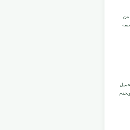
من
يفة
حميل
ونخدم