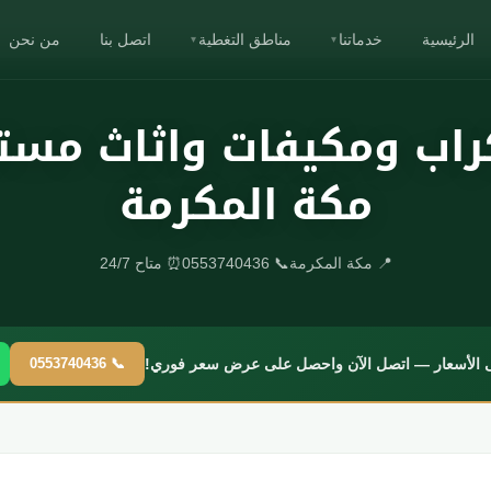
الرئيسية
خدماتنا
مناطق التغطية
اتصل بنا
من نحن
▾
▾
اب ومكيفات واثاث مس
مكة المكرمة
📍 مكة المكرمة
📞 0553740436
⏰ متاح 24/7
ى الأسعار — اتصل الآن واحصل على عرض سعر فوري!
📞 0553740436