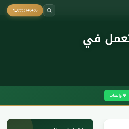
0553740436
تعمل في
💬 واتساب