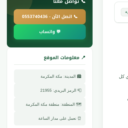
📞 تواصل معنا
+
📞 اتصل الآن - 0553740436
💬 واتساب
📍 معلومات الموقع
ي كل
🏙️ المدينة: مكة المكرمة
📮 الرمز البريدي: 21955
🗺️ المنطقة: منطقة مكة المكرمة
⏰ نعمل على مدار الساعة