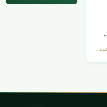
ب
المزيد ←