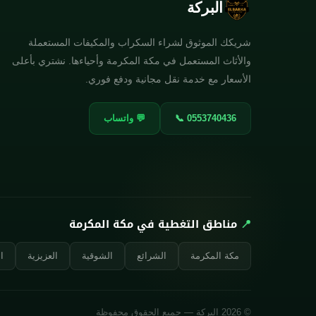
البركة
شريكك الموثوق لشراء السكراب والمكيفات المستعملة
والأثاث المستعمل في مكة المكرمة وأحياءها. نشتري بأعلى
الأسعار مع خدمة نقل مجانية ودفع فوري.
📞 0553740436
💬 واتساب
📍
مناطق التغطية في مكة المكرمة
مكة المكرمة
الشرائع
الشوقية
العزيزية
ا
© 2026 البركة — جميع الحقوق محفوظة