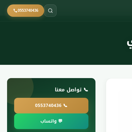
0553740436
📞 تواصل معنا
📞 0553740436
💬 واتساب