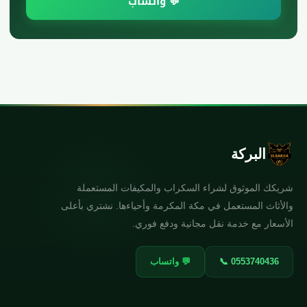
💬 واتساب
البركة
شريكك الموثوق لشراء السكراب والمكيفات المستعملة
والأثاث المستعمل في مكة المكرمة وأحياءها. نشتري بأعلى
الأسعار مع خدمة نقل مجانية ودفع فوري.
📞 0553740436
💬 واتساب