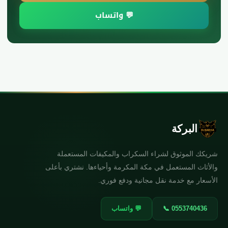
💬 واتساب
البركة
شريكك الموثوق لشراء السكراب والمكيفات المستعملة
والأثاث المستعمل في مكة المكرمة وأحياءها. نشتري بأعلى
الأسعار مع خدمة نقل مجانية ودفع فوري.
📞 0553740436
💬 واتساب