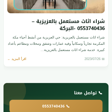
شراء اثاث مستعمل بالعزيزية –
0553740436 -البركة
شراء اثاث مستعمل بالعزيزية: حي العزيزية من أنشط أحياء مكة
المكرمة تجارياً وسكانياً وفيه عمارات وشقق ومحلات ومطاعم بأعداد
كبيرة. خدمة شراء اثاث مستعمل بالعزيزية…
📅 2023/07/26
اقرأ المزيد ←
📞 تواصل معنا
📞 0553740436